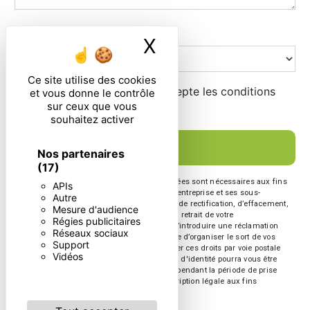
Combien font dix plus neuf
X
Masquer le ban
Ce site utilise des cookies
En cochant cette case, j'accepte les conditions
et vous donne le contrôle
sur ceux que vous
particulières ci-dessous **
souhaitez activer
ENVOYER
Nos partenaires
(17)
** Les données personnelles communiquées sont nécessaires aux fins
APIs
de vous contacter. Elles sont destinées à l'entreprise et ses sous-
Autre
traitants. Vous disposez de droits d’accès, de rectification, d’effacement,
Mesure d'audience
de portabilité, de limitation, d’opposition, de retrait de votre
Régies publicitaires
consentement à tout moment et du droit d’introduire une réclamation
Réseaux sociaux
auprès d’une autorité de contrôle, ainsi que d’organiser le sort de vos
Support
données post-mortem. Vous pouvez exercer ces droits par voie postale
Vidéos
ou par courrier électronique. Un justificatif d'identité pourra vous être
demandé. Nous conservons vos données pendant la période de prise
de contact puis pendant la durée de prescription légale aux fins
probatoire et de gestion des contentieux.