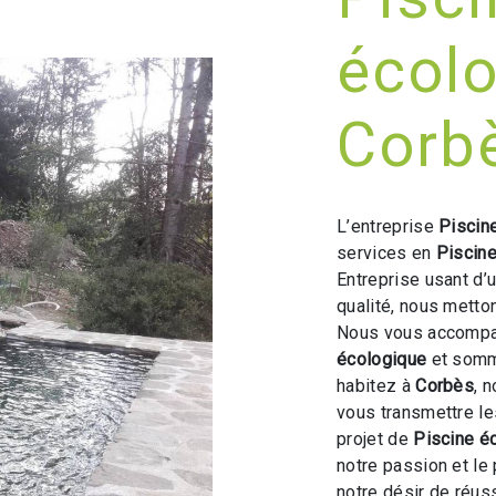
écolo
Corb
L’entreprise
Piscine
services en
Piscin
Entreprise usant d’
qualité, nous metto
Nous vous accompag
écologique
et somme
habitez à
Corbès
, 
vous transmettre l
projet de
Piscine é
notre passion et le
notre désir de réuss