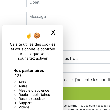
X
Masquer le ban
Ce site utilise des cookies
et vous donne le contrôle
sur ceux que vous
souhaitez activer
Combien font huit plus trois
Nos partenaires
(17)
En cochant cette case, j'accepte les condi
APIs
Autre
Mesure d'audience
Régies publicitaires
Réseaux sociaux
Support
** Les données personnelles communiquées sont nécessaires aux 
Vidéos
d’effacement, de portabilité, de limitation, d’opposition, de re