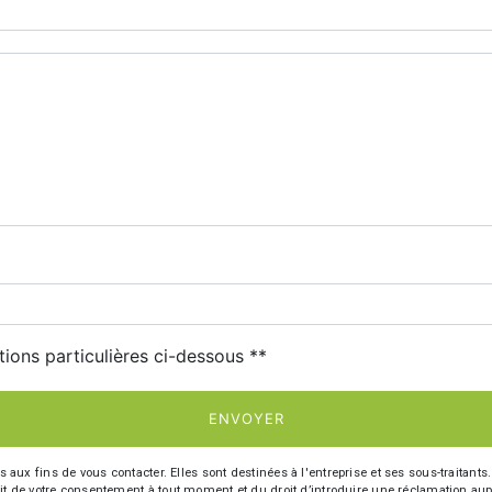
deau des cookies
tions particulières ci-dessous **
ENVOYER
fins de vous contacter. Elles sont destinées à l'entreprise et ses sous-traitants. 
trait de votre consentement à tout moment et du droit d’introduire une réclamation aup