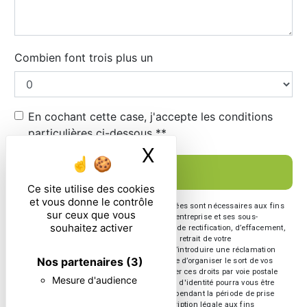
Combien font trois plus un
En cochant cette case, j'accepte les conditions
particulières ci-dessous **
X
Masquer le ban
ENVOYER
Ce site utilise des cookies
et vous donne le contrôle
** Les données personnelles communiquées sont nécessaires aux fins
sur ceux que vous
de vous contacter. Elles sont destinées à l'entreprise et ses sous-
souhaitez activer
traitants. Vous disposez de droits d’accès, de rectification, d’effacement,
de portabilité, de limitation, d’opposition, de retrait de votre
consentement à tout moment et du droit d’introduire une réclamation
Nos partenaires
(3)
auprès d’une autorité de contrôle, ainsi que d’organiser le sort de vos
données post-mortem. Vous pouvez exercer ces droits par voie postale
Mesure d'audience
ou par courrier électronique. Un justificatif d'identité pourra vous être
demandé. Nous conservons vos données pendant la période de prise
de contact puis pendant la durée de prescription légale aux fins