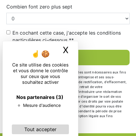
Combien font zero plus sept
En cochant cette case, j'accepte les conditions
particulières ci-dessous **
X
Masquer le ban
ENVOYER
Ce site utilise des cookies
et vous donne le contrôle
** Les données personnelles communiquées sont nécessaires aux fins
sur ceux que vous
de vous contacter. Elles sont destinées à l'entreprise et ses sous-
souhaitez activer
traitants. Vous disposez de droits d’accès, de rectification, d’effacement,
de portabilité, de limitation, d’opposition, de retrait de votre
consentement à tout moment et du droit d’introduire une réclamation
Nos partenaires
(3)
auprès d’une autorité de contrôle, ainsi que d’organiser le sort de vos
données post-mortem. Vous pouvez exercer ces droits par voie postale
Mesure d'audience
ou par courrier électronique. Un justificatif d'identité pourra vous être
demandé. Nous conservons vos données pendant la période de prise
de contact puis pendant la durée de prescription légale aux fins
probatoire et de gestion des contentieux.
Tout accepter