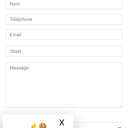
Combien font zero plus sept
X
Masquer le ban