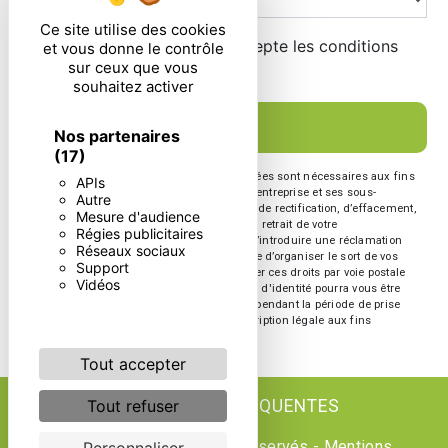
Ce site utilise des cookies
En cochant cette case, j'accepte les conditions
et vous donne le contrôle
sur ceux que vous
particulières ci-dessous **
souhaitez activer
ENVOYER
Nos partenaires
(17)
** Les données personnelles communiquées sont nécessaires aux fins
APIs
de vous contacter. Elles sont destinées à l'entreprise et ses sous-
Autre
traitants. Vous disposez de droits d’accès, de rectification, d’effacement,
Mesure d'audience
de portabilité, de limitation, d’opposition, de retrait de votre
Régies publicitaires
consentement à tout moment et du droit d’introduire une réclamation
Réseaux sociaux
auprès d’une autorité de contrôle, ainsi que d’organiser le sort de vos
Support
données post-mortem. Vous pouvez exercer ces droits par voie postale
Vidéos
ou par courrier électronique. Un justificatif d'identité pourra vous être
demandé. Nous conservons vos données pendant la période de prise
de contact puis pendant la durée de prescription légale aux fins
probatoire et de gestion des contentieux.
Tout accepter
Tout refuser
RECHERCHES FRÉQUENTES
©
Vistalid
- 2026 - Tous droits réservés -
Mentions