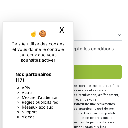
Combien font zero plus six
X
Masquer le ban
Ce site utilise des cookies
En cochant cette case, j'accepte les conditions
et vous donne le contrôle
sur ceux que vous
particulières ci-dessous **
souhaitez activer
ENVOYER
Nos partenaires
(17)
** Les données personnelles communiquées sont nécessaires aux fins
APIs
de vous contacter. Elles sont destinées à l'entreprise et ses sous-
Autre
traitants. Vous disposez de droits d’accès, de rectification, d’effacement,
Mesure d'audience
de portabilité, de limitation, d’opposition, de retrait de votre
Régies publicitaires
consentement à tout moment et du droit d’introduire une réclamation
Réseaux sociaux
auprès d’une autorité de contrôle, ainsi que d’organiser le sort de vos
Support
données post-mortem. Vous pouvez exercer ces droits par voie postale
Vidéos
ou par courrier électronique. Un justificatif d'identité pourra vous être
demandé. Nous conservons vos données pendant la période de prise
de contact puis pendant la durée de prescription légale aux fins