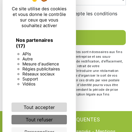
Ce site utilise des cookies
En cochant cette case, j'accepte les conditions
et vous donne le contrôle
sur ceux que vous
particulières ci-dessous **
souhaitez activer
ENVOYER
Nos partenaires
(17)
** Les données personnelles communiquées sont nécessaires aux fins
APIs
de vous contacter. Elles sont destinées à l'entreprise et ses sous-
Autre
traitants. Vous disposez de droits d’accès, de rectification, d’effacement,
Mesure d'audience
de portabilité, de limitation, d’opposition, de retrait de votre
Régies publicitaires
consentement à tout moment et du droit d’introduire une réclamation
Réseaux sociaux
auprès d’une autorité de contrôle, ainsi que d’organiser le sort de vos
Support
données post-mortem. Vous pouvez exercer ces droits par voie postale
Vidéos
ou par courrier électronique. Un justificatif d'identité pourra vous être
demandé. Nous conservons vos données pendant la période de prise
de contact puis pendant la durée de prescription légale aux fins
probatoire et de gestion des contentieux.
Tout accepter
Tout refuser
RECHERCHES FRÉQUENTES
©
Vistalid
- 2026 - Tous droits réservés -
Mentions